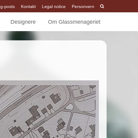
og-posts
Kontakt
Legal notice
Personvern
Designere
Om Glassmenageriet