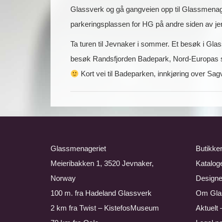
Glassverk og gå gangveien opp til Glassmenager
parkeringsplassen for HG på andre siden av jern
Ta turen til Jevnaker i sommer. Et besøk i Gl
besøk Randsfjorden Badepark, Nord-Europas stø
Kort vei til Badeparken, innkjøring over Sagv
Glassmenageriet
Butikke
Meieribakken 1, 3520 Jevnaker,
Katalog
Norway
Designe
100 m. fra Hadeland Glassverk
Om Gla
2 km fra
Twist – KistefosMuseum
Aktuelt 