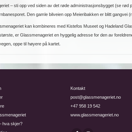
iet – sti opp ved siden av det røde administrasjonsbygget (se rød p
banesporet. Den gamle bilveien opp Meieribakken er blitt gangvei (rød
assmenageriet kan kombineres med Kistefos Museet og Hadeland Glas
rste, er Glassmenageriet en hyggelig adresse for den av foreldrene 
egen, oppe til høyere på kartet.
n
Kontakt
er
post@glassmenageriet.no
re
+47 958 19 542
ssmenageriet
www.glassmenageriet.no
– hva skjer?