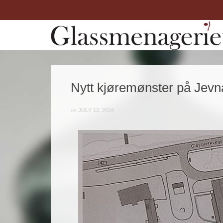
Nytt kjøremønster på Jevn
on
JULY 12, 2024