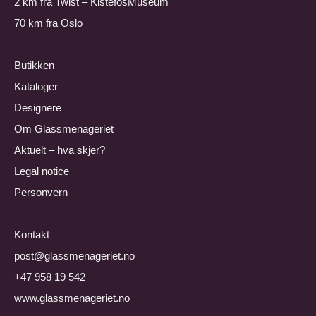
2 km fra
Twist – KistefosMuseum
70 km fra Oslo
Butikken
Kataloger
Designere
Om Glassmenageriet
Aktuelt – hva skjer?
Legal notice
Personvern
Kontakt
post@glassmenageriet.no
+47 958 19 542
www.glassmenageriet.no